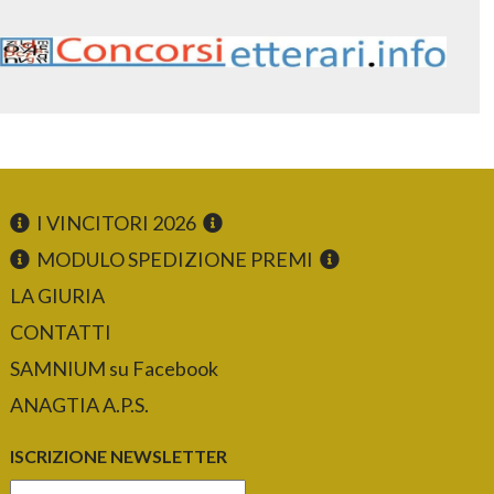
I VINCITORI 2026
MODULO SPEDIZIONE PREMI
LA GIURIA
CONTATTI
SAMNIUM su Facebook
ANAGTIA A.P.S.
ISCRIZIONE NEWSLETTER