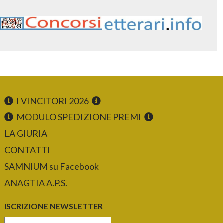
I VINCITORI 2026
MODULO SPEDIZIONE PREMI
LA GIURIA
CONTATTI
SAMNIUM su Facebook
ANAGTIA A.P.S.
ISCRIZIONE NEWSLETTER