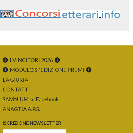
I VINCITORI 2026
MODULO SPEDIZIONE PREMI
LA GIURIA
CONTATTI
SAMNIUM su Facebook
ANAGTIA A.P.S.
ISCRIZIONE NEWSLETTER