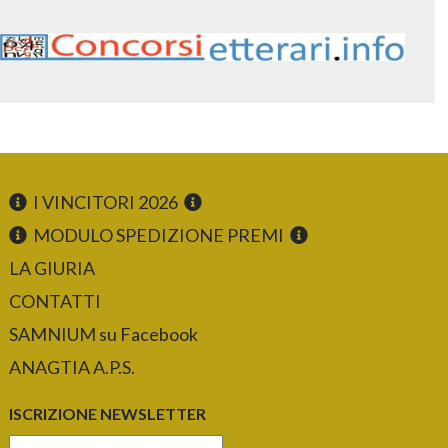
I VINCITORI 2026
MODULO SPEDIZIONE PREMI
LA GIURIA
CONTATTI
SAMNIUM su Facebook
ANAGTIA A.P.S.
ISCRIZIONE NEWSLETTER