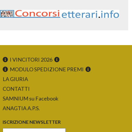
I VINCITORI 2026
MODULO SPEDIZIONE PREMI
LA GIURIA
CONTATTI
SAMNIUM su Facebook
ANAGTIA A.P.S.
ISCRIZIONE NEWSLETTER