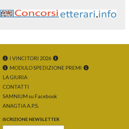
I VINCITORI 2026
MODULO SPEDIZIONE PREMI
LA GIURIA
CONTATTI
SAMNIUM su Facebook
ANAGTIA A.P.S.
ISCRIZIONE NEWSLETTER