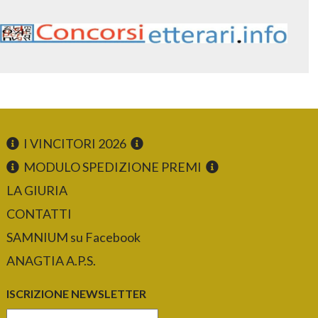
I VINCITORI 2026
MODULO SPEDIZIONE PREMI
LA GIURIA
CONTATTI
SAMNIUM su Facebook
ANAGTIA A.P.S.
ISCRIZIONE NEWSLETTER