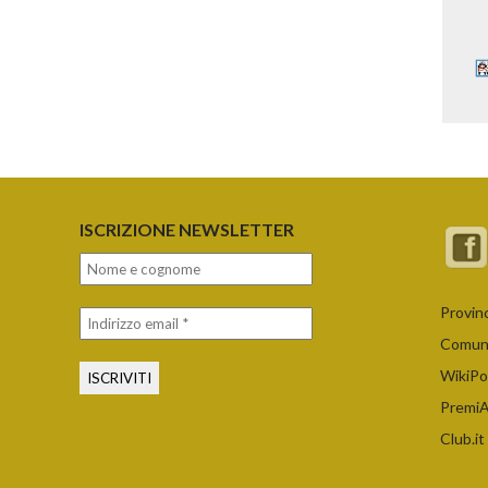
ISCRIZIONE NEWSLETTER
Provin
Comune
WikiPo
PremiAr
Club.it