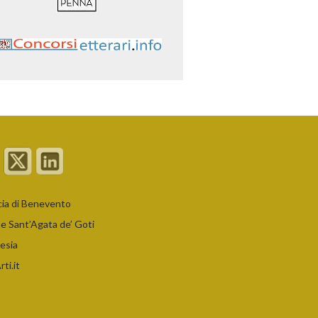
cia di Benevento
 Sant’Agata de’ Goti
esia
ti.it