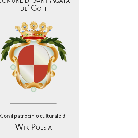
de’ Goti
Con il patrocinio culturale di
WikiPoesia