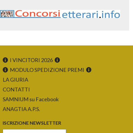
I VINCITORI 2026
MODULO SPEDIZIONE PREMI
LA GIURIA
CONTATTI
SAMNIUM su Facebook
ANAGTIA A.P.S.
ISCRIZIONE NEWSLETTER