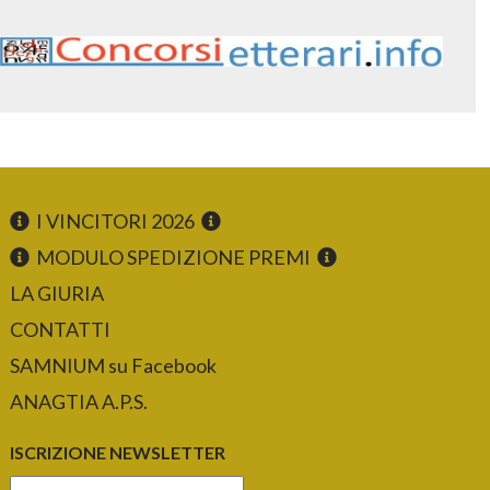
I VINCITORI 2026
MODULO SPEDIZIONE PREMI
LA GIURIA
CONTATTI
SAMNIUM su Facebook
ANAGTIA A.P.S.
ISCRIZIONE NEWSLETTER