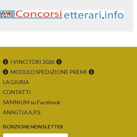
I VINCITORI 2026
MODULO SPEDIZIONE PREMI
LA GIURIA
CONTATTI
SAMNIUM su Facebook
ANAGTIA A.P.S.
ISCRIZIONE NEWSLETTER