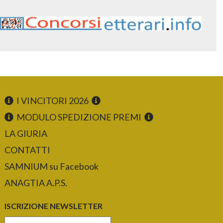
I VINCITORI 2026
MODULO SPEDIZIONE PREMI
LA GIURIA
CONTATTI
SAMNIUM su Facebook
ANAGTIA A.P.S.
ISCRIZIONE NEWSLETTER