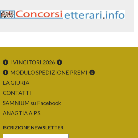
I VINCITORI 2026
MODULO SPEDIZIONE PREMI
LA GIURIA
CONTATTI
SAMNIUM su Facebook
ANAGTIA A.P.S.
ISCRIZIONE NEWSLETTER