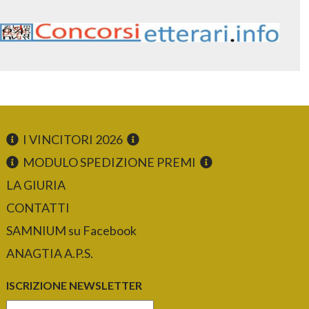
I VINCITORI 2026
MODULO SPEDIZIONE PREMI
LA GIURIA
CONTATTI
SAMNIUM su Facebook
ANAGTIA A.P.S.
ISCRIZIONE NEWSLETTER