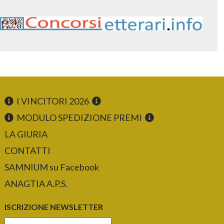
I VINCITORI 2026
MODULO SPEDIZIONE PREMI
LA GIURIA
CONTATTI
SAMNIUM su Facebook
ANAGTIA A.P.S.
ISCRIZIONE NEWSLETTER