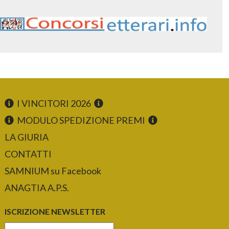
I VINCITORI 2026
MODULO SPEDIZIONE PREMI
LA GIURIA
CONTATTI
SAMNIUM su Facebook
ANAGTIA A.P.S.
ISCRIZIONE NEWSLETTER