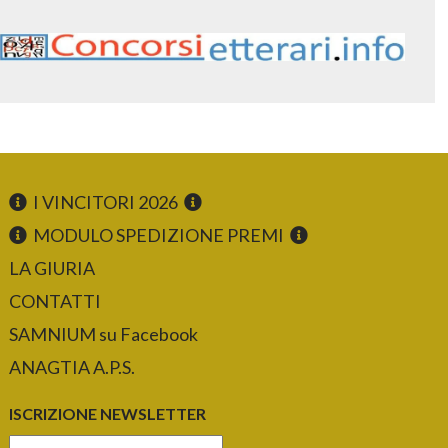
I VINCITORI 2026
MODULO SPEDIZIONE PREMI
LA GIURIA
CONTATTI
SAMNIUM su Facebook
ANAGTIA A.P.S.
ISCRIZIONE NEWSLETTER