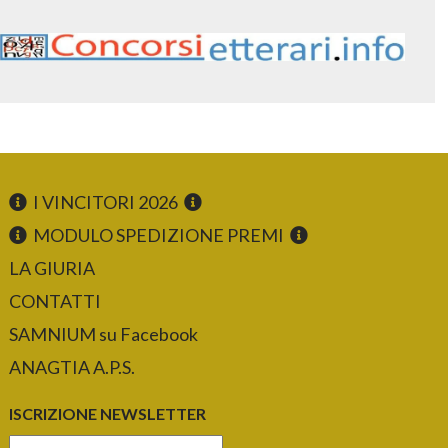
I VINCITORI 2026
MODULO SPEDIZIONE PREMI
LA GIURIA
CONTATTI
SAMNIUM su Facebook
ANAGTIA A.P.S.
ISCRIZIONE NEWSLETTER