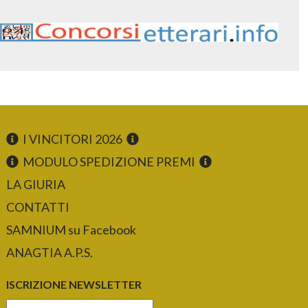
I VINCITORI 2026
MODULO SPEDIZIONE PREMI
LA GIURIA
CONTATTI
SAMNIUM su Facebook
ANAGTIA A.P.S.
ISCRIZIONE NEWSLETTER