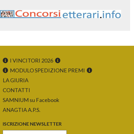
I VINCITORI 2026
MODULO SPEDIZIONE PREMI
LA GIURIA
CONTATTI
SAMNIUM su Facebook
ANAGTIA A.P.S.
ISCRIZIONE NEWSLETTER