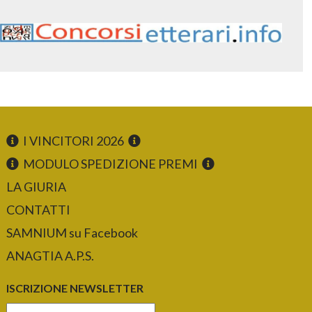
I VINCITORI 2026
MODULO SPEDIZIONE PREMI
LA GIURIA
CONTATTI
SAMNIUM su Facebook
ANAGTIA A.P.S.
ISCRIZIONE NEWSLETTER