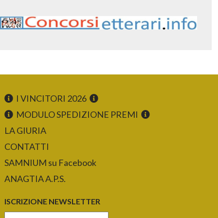
I VINCITORI 2026
MODULO SPEDIZIONE PREMI
LA GIURIA
CONTATTI
SAMNIUM su Facebook
ANAGTIA A.P.S.
ISCRIZIONE NEWSLETTER