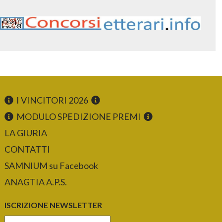
I VINCITORI 2026
MODULO SPEDIZIONE PREMI
LA GIURIA
CONTATTI
SAMNIUM su Facebook
ANAGTIA A.P.S.
ISCRIZIONE NEWSLETTER