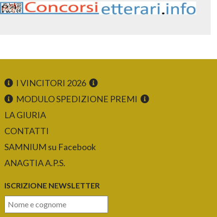
I VINCITORI 2026
MODULO SPEDIZIONE PREMI
LA GIURIA
CONTATTI
SAMNIUM su Facebook
ANAGTIA A.P.S.
ISCRIZIONE NEWSLETTER