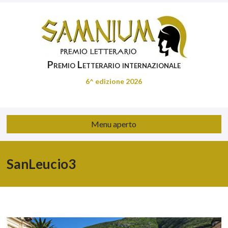
Premio Letterario internazionale
6^ edizione 2026
Menu aperto
SanLeucio3