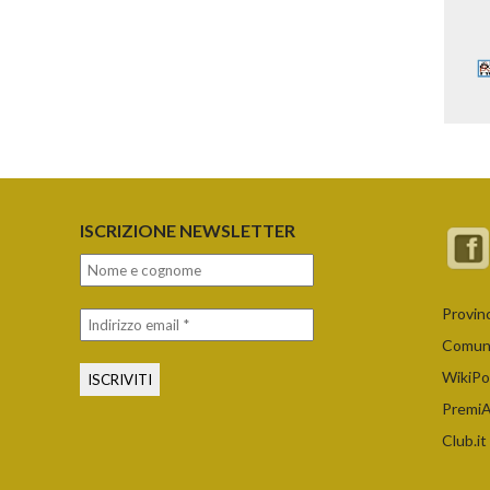
ISCRIZIONE NEWSLETTER
Provin
Comune
WikiPo
PremiAr
Club.it