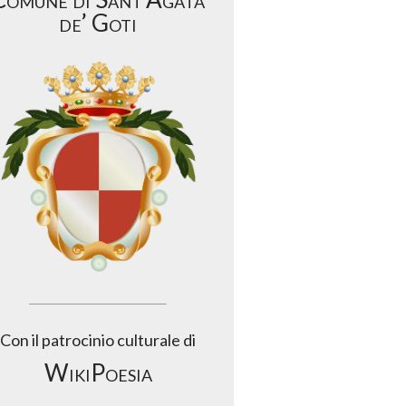
de’ Goti
Con il patrocinio culturale di
WikiPoesia