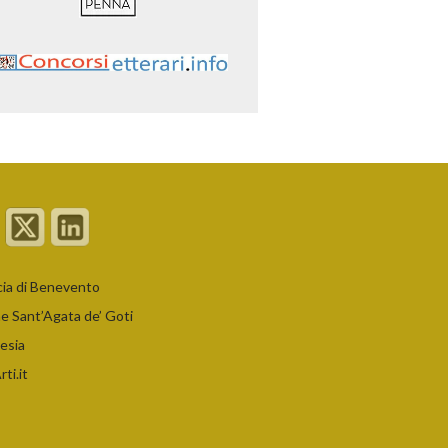
cia di Benevento
 Sant’Agata de’ Goti
esia
ti.it